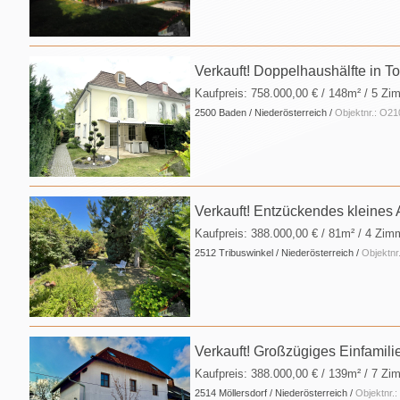
Verkauft! Doppelhaushälfte in 
Kaufpreis:
758.000,00 €
/ 148m² / 5 Zim
2500 Baden / Niederösterreich /
Objektnr.: O2
Verkauft! Entzückendes kleine
Kaufpreis:
388.000,00 €
/ 81m² / 4 Zim
2512 Tribuswinkel / Niederösterreich /
Objektn
Verkauft! Großzügiges Einfamili
Kaufpreis:
388.000,00 €
/ 139m² / 7 Zim
2514 Möllersdorf / Niederösterreich /
Objektnr.