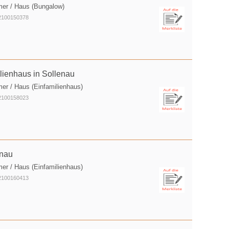
mer / Haus (Bungalow)
O2100150378
lienhaus in Sollenau
er / Haus (Einfamilienhaus)
O2100158023
enau
er / Haus (Einfamilienhaus)
O2100160413