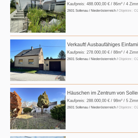
Kaufpreis:
488.000,00 €
/ 86m² / 4 Zim
2601 Sollenau / Niederösterreich /
Objektnr.: 
Verkauft! Ausbaufähiges Einfami
Kaufpreis:
278.000,00 €
/ 88m² / 4 Zimm
2601 Sollenau / Niederösterreich /
Objektnr.: 
Häuschen im Zentrum von Soll
Kaufpreis:
288.000,00 €
/ 98m² / 5 Zimm
2601 Sollenau / Niederösterreich /
Objektnr.: 