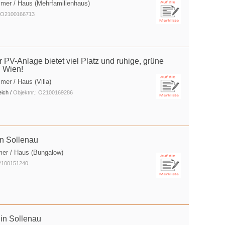
mmer / Haus (Mehrfamilienhaus)
: O2100166713
er PV-Anlage bietet viel Platz und ruhige, grüne
 Wien!
mer / Haus (Villa)
eich /
Objektnr.: O2100169286
in Sollenau
mer / Haus (Bungalow)
O2100151240
 in Sollenau