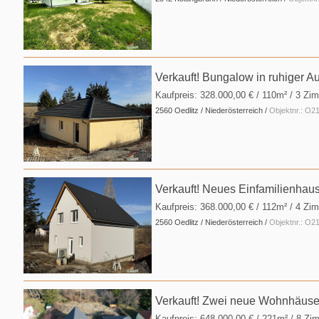
Verkauft! Bungalow in ruhiger A
Kaufpreis:
328.000,00 €
/ 110m² / 3 Zi
2560 Oedlitz / Niederösterreich /
Objektnr.: O
Verkauft! Neues Einfamilienhaus
Kaufpreis:
368.000,00 €
/ 112m² / 4 Zim
2560 Oedlitz / Niederösterreich /
Objektnr.: O
Verkauft! Zwei neue Wohnhäuser
Kaufpreis:
648.000,00 €
/ 221m² / 8 Zim