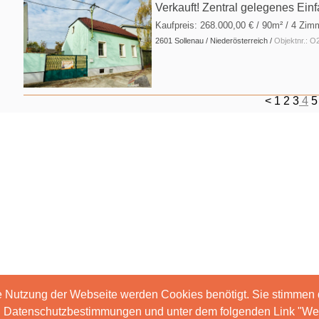
Verkauft! Zentral gelegenes Ein
Kaufpreis:
268.000,00 €
/ 90m² / 4 Zimm
2601 Sollenau / Niederösterreich /
Objektnr.: 
<
1
2
3
4
5
e Nutzung der Webseite werden Cookies benötigt. Sie stimmen
en Datenschutzbestimmungen und unter dem folgenden Link "Wei