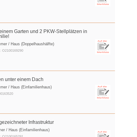
kleinem Garten und 2 PKW-Stellplätzen in
ilie!
mer / Haus (Doppelhaushälfte)
r.: O2100169290
n unter einem Dach
mer / Haus (Einfamilienhaus)
00163520
eichneter Infrastruktur
er / Haus (Einfamilienhaus)
r.: O2100165291