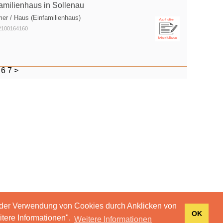
familienhaus in Sollenau
er / Haus (Einfamilienhaus)
O2100164160
6
7
>
 der Verwendung von Cookies durch Anklicken von
OK
tere Informationen".
Weitere Informationen