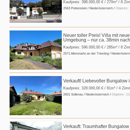
Kaufpreis:
398.000,00 €
/ 270m² / 8 Zi
2563 Pottenstein / Niederösterreich /
Objektnr.
Neuer toller Preis! Villa mit neu
Umgebung – nur ca. 38min nach
Kaufpreis:
596.000,00 €
/ 285m² / 8 Zim
2571 Altenmarkt an der Triesting / Niederösterr
Verkauft! Liebevoller Bungalow 
Kaufpreis:
328.000,00 €
/ 81m² / 4 Zim
2601 Sollenau / Niederösterreich /
Objektnr.: 
Verkauft: Traumhafter Bungalow