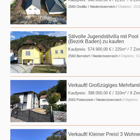
2560 Oedlitz / Niederösterreich /
Objektnr.: O
Stilvolle Jugendstilvilla mit Po
(Bezirk Baden) zu kaufen
Kaufpreis:
574.900,00 €
/ 225m² / 7 Zim
2560 Berndorf / Niederösterreich /
Objektnr.: 
Verkauft! Großzügiges Mehrfamil
Kaufpreis:
398.000,00 €
/ 310m² / 8 Zi
2563 Pottenstein / Niederösterreich /
Objektnr.
Verkauft! Kleiner Preis! 3 Wohne