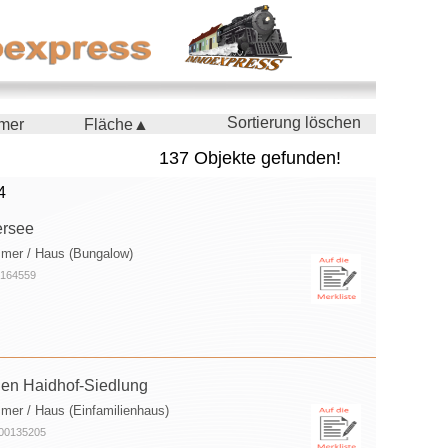
Sortierung löschen
mer
Fläche▲
137 Objekte gefunden!
4
ersee
mmer / Haus (Bungalow)
0164559
den Haidhof-Siedlung
mer / Haus (Einfamilienhaus)
100135205