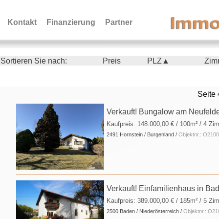
Kontakt
Finanzierung
Partner
Sortieren Sie nach:
Preis
PLZ▲
Zim
Seite 
Verkauft! Bungalow am Neufeld
Kaufpreis:
148.000,00 €
/ 100m² / 4 Zi
2491 Hornstein / Burgenland /
Objektnr.: O210
Verkauft! Einfamilienhaus in Ba
Kaufpreis:
389.000,00 €
/ 185m² / 5 Zim
2500 Baden / Niederösterreich /
Objektnr.: O2