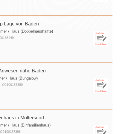
Top Lage von Baden
mer / Haus (Doppelhaushälfte)
100165449
s Anwesen nähe Baden
mer / Haus (Bungalow)
r.: O2100167889
enhaus in Möllersdorf
mer / Haus (Einfamilienhaus)
: O2100167398