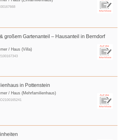
2100167668
ol & großem Gartenanteil – Hausanteil in Berndorf
mer / Haus (Villa)
O2100167343
ienhaus in Pottenstein
mmer / Haus (Mehrfamilienhaus)
: O2100165241
inheiten