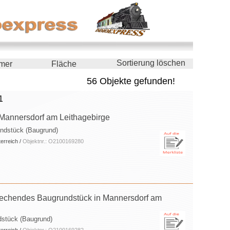
Sortierung löschen
mer
Fläche
56 Objekte gefunden!
1
 Mannersdorf am Leithagebirge
undstück (Baugrund)
erreich /
Objektnr.: O2100169280
prechendes Baugrundstück in Mannersdorf am
dstück (Baugrund)