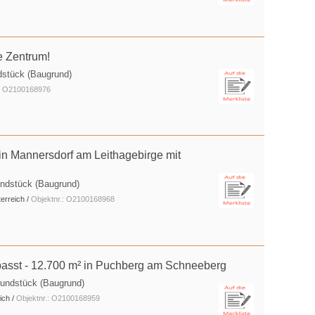
e Zentrum!
dstück (Baugrund)
.: O2100168976
in Mannersdorf am Leithagebirge mit
undstück (Baugrund)
erreich /
Objektnr.: O2100168968
passt - 12.700 m² in Puchberg am Schneeberg
rundstück (Baugrund)
ich /
Objektnr.: O2100168959