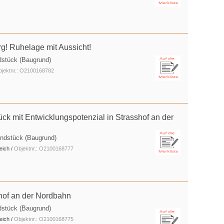
! Ruhelage mit Aussicht!
dstück (Baugrund)
jektnr.: O2100168782
ück mit Entwicklungspotenzial in Strasshof an der
undstück (Baugrund)
eich /
Objektnr.: O2100168777
hof an der Nordbahn
dstück (Baugrund)
eich /
Objektnr.: O2100168775