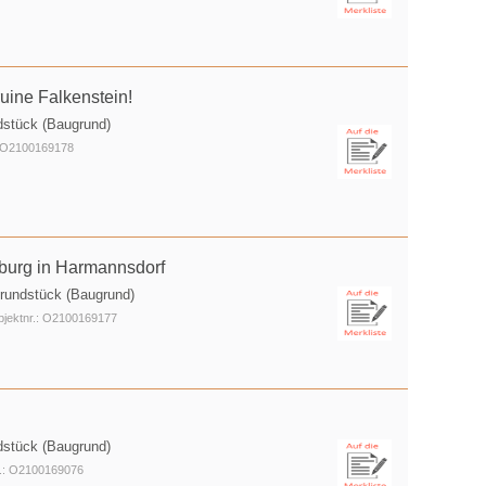
uine Falkenstein!
dstück (Baugrund)
: O2100169178
burg in Harmannsdorf
rundstück (Baugrund)
jektnr.: O2100169177
dstück (Baugrund)
r.: O2100169076