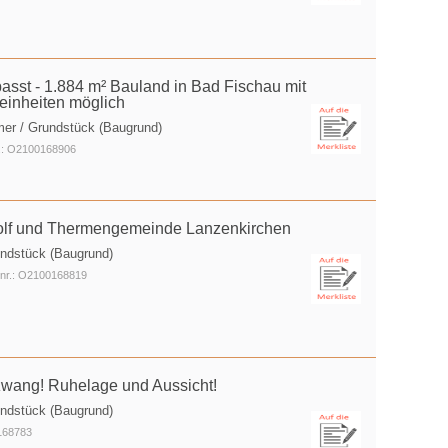
asst - 1.884 m² Bauland in Bad Fischau mit
einheiten möglich
mer / Grundstück (Baugrund)
r.: O2100168906
Golf und Thermengemeinde Lanzenkirchen
undstück (Baugrund)
tnr.: O2100168819
wang! Ruhelage und Aussicht!
undstück (Baugrund)
168783