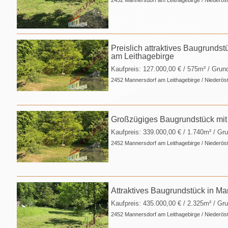
2452 Mannersdorf am Leithagebirge / Niederöst
Preislich attraktives Baugrundst
am Leithagebirge
Kaufpreis:
127.000,00 €
/ 575m² / Grun
2452 Mannersdorf am Leithagebirge / Niederöst
Großzügiges Baugrundstück mit 
Kaufpreis:
339.000,00 €
/ 1.740m² / Gr
2452 Mannersdorf am Leithagebirge / Niederöst
Attraktives Baugrundstück in M
Kaufpreis:
435.000,00 €
/ 2.325m² / Gr
2452 Mannersdorf am Leithagebirge / Niederöst