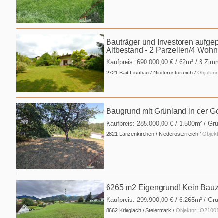
Bauträger und Investoren aufgep
Altbestand - 2 Parzellen/4 Wohn
Kaufpreis:
690.000,00 €
/ 62m² / 3 Zim
2721 Bad Fischau / Niederösterreich /
Objektn
Baugrund mit Grünland in der 
Kaufpreis:
285.000,00 €
/ 1.500m² / Gr
2821 Lanzenkirchen / Niederösterreich /
Objek
6265 m2 Eigengrund! Kein Bauz
Kaufpreis:
299.900,00 €
/ 6.265m² / Gr
8662 Krieglach / Steiermark /
Objektnr.: O2100