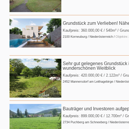
Grundstück zum Verlieben! Näh
Kaufpreis:
360.000,00 €
/ 540m² / Grun
2100 Korneuburg / Niederösterreich /
Objektnr
Sehr gut gelegenes Grundstück 
wunderschönen Weitblick
Kaufpreis:
420.000,00 €
/ 2.122m² / Gr
2452 Mannersdorf am Leithagebirge / Niederöst
Bauträger und Investoren aufge
Kaufpreis:
899.000,00 €
/ 12.700m² / G
2734 Puchberg am Schneeberg / Niederösterre