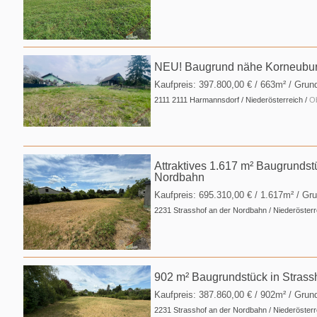
NEU! Baugrund nähe Korneuburg
Kaufpreis:
397.800,00 €
/ 663m² / Grun
2111 2111 Harmannsdorf / Niederösterreich /
Ob
Attraktives 1.617 m² Baugrundst
Nordbahn
Kaufpreis:
695.310,00 €
/ 1.617m² / Gr
2231 Strasshof an der Nordbahn / Niederösterr
902 m² Baugrundstück in Strass
Kaufpreis:
387.860,00 €
/ 902m² / Grun
2231 Strasshof an der Nordbahn / Niederösterr