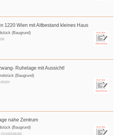
in 1220 Wien mit Altbestand kleines Haus
dstück (Baugrund)
208
wang- Ruhelage mit Aussicht!
undstück (Baugrund)
169184
age nahe Zentrum
dstück (Baugrund)
.: O2100169180