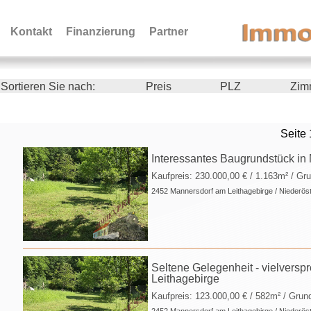
Kontakt
Finanzierung
Partner
Sortieren Sie nach:
Preis
PLZ
Zim
Seite 
Interessantes Baugrundstück in
Kaufpreis:
230.000,00 €
/ 1.163m² / Gr
2452 Mannersdorf am Leithagebirge / Niederöst
Seltene Gelegenheit - vielvers
Leithagebirge
Kaufpreis:
123.000,00 €
/ 582m² / Grun