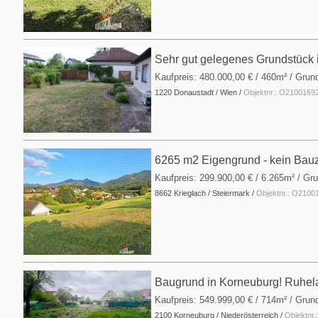
Sehr gut gelegenes Grundstück 
Kaufpreis:
480.000,00 €
/ 460m² / Grun
1220 Donaustadt / Wien /
Objektnr.: O2100169
6265 m2 Eigengrund - kein Bauz
Kaufpreis:
299.900,00 €
/ 6.265m² / Gr
8662 Krieglach / Steiermark /
Objektnr.: O2100
Baugrund in Korneuburg! Ruhel
Kaufpreis:
549.999,00 €
/ 714m² / Grun
2100 Korneuburg / Niederösterreich /
Objektnr