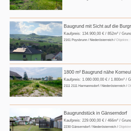
Baugrund mit Sicht auf die Burgr
Kaufpreis:
134.900,00 €
/ 852m² / Grun
2161 Poysbrunn / Niederösterreich /
Objektnr.
1800 m² Baugrund nähe Korneu
Kaufpreis:
1.080.000,00 €
/ 1.800m² / G
2111 2111 Harmannsdorf / Niederösterreich /
Ob
Baugrundstück in Gänserndorf
Kaufpreis:
229.000,00 €
/ 466m² / Grun
2230 Gänserndorf / Niederösterreich /
Objektn