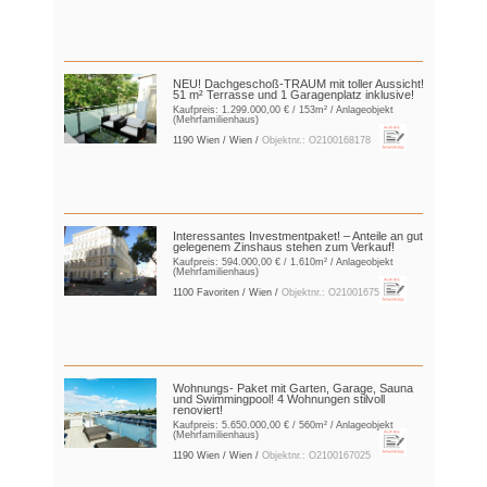
NEU! Dachgeschoß-TRAUM mit toller Aussicht!
51 m² Terrasse und 1 Garagenplatz inklusive!
Kaufpreis:
1.299.000,00 €
/ 153m² / Anlageobjekt
(Mehrfamilienhaus)
1190 Wien / Wien /
Objektnr.: O2100168178
Interessantes Investmentpaket! – Anteile an gut
gelegenem Zinshaus stehen zum Verkauf!
Kaufpreis:
594.000,00 €
/ 1.610m² / Anlageobjekt
(Mehrfamilienhaus)
1100 Favoriten / Wien /
Objektnr.: O2100167521
Wohnungs- Paket mit Garten, Garage, Sauna
und Swimmingpool! 4 Wohnungen stilvoll
renoviert!
Kaufpreis:
5.650.000,00 €
/ 560m² / Anlageobjekt
(Mehrfamilienhaus)
1190 Wien / Wien /
Objektnr.: O2100167025