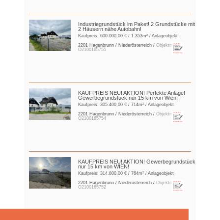
Industriegrundstück im Paket! 2 Grundstücke mit
2 Häusern nähe Autobahn!
Kaufpreis:
600.000,00 €
/ 1.353m² / Anlageobjekt
2201 Hagenbrunn / Niederösterreich /
Objektnr.:
O2100165755
KAUFPREIS NEU! AKTION! Perfekte Anlage!
Gewerbegrundstück nur 15 km von Wien!
Kaufpreis:
305.400,00 €
/ 714m² / Anlageobjekt
2201 Hagenbrunn / Niederösterreich /
Objektnr.:
O2100165754
KAUFPREIS NEU! AKTION! Gewerbegrundstück
nur 15 km von WIEN!
Kaufpreis:
314.800,00 €
/ 764m² / Anlageobjekt
2201 Hagenbrunn / Niederösterreich /
Objektnr.:
O2100165752