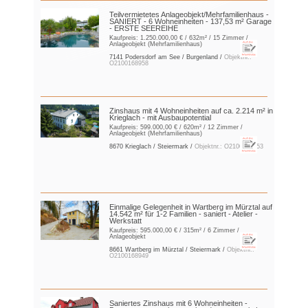
Teilvermietetes Anlageobjekt/Mehrfamilienhaus -
SANIERT - 6 Wohneinheiten - 137,53 m² Garage
- ERSTE SEEREIHE
Kaufpreis:
1.250.000,00 €
/ 632m² / 15 Zimmer /
Anlageobjekt (Mehrfamilienhaus)
7141 Podersdorf am See / Burgenland /
Objektnr.:
O2100168958
Zinshaus mit 4 Wohneinheiten auf ca. 2.214 m² in
Krieglach - mit Ausbaupotential
Kaufpreis:
599.000,00 €
/ 620m² / 12 Zimmer /
Anlageobjekt (Mehrfamilienhaus)
8670 Krieglach / Steiermark /
Objektnr.: O2100168953
Einmalige Gelegenheit in Wartberg im Mürztal auf
14.542 m² für 1-2 Familien - saniert - Atelier -
Werkstatt
Kaufpreis:
595.000,00 €
/ 315m² / 6 Zimmer /
Anlageobjekt
8661 Wartberg im Mürztal / Steiermark /
Objektnr.:
O2100168949
Saniertes Zinshaus mit 6 Wohneinheiten -