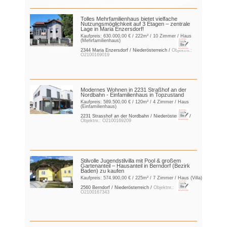
Tolles Mehrfamilienhaus bietet vielfache
Nutzungsmöglichkeit auf 3 Etagen – zentrale
Lage in Maria Enzersdorf!
Kaufpreis:
630.000,00 €
/ 222m² / 10 Zimmer / Haus
(Mehrfamilienhaus)
2344 Maria Enzersdorf / Niederösterreich /
Objektnr.:
O2100169019
Modernes Wohnen in 2231 Straßhof an der
Nordbahn - Einfamilienhaus in Topzustand
Kaufpreis:
589.500,00 €
/ 120m² / 4 Zimmer / Haus
(Einfamilienhaus)
2231 Strasshof an der Nordbahn / Niederösterreich /
Objektnr.: O2100169209
Stilvolle Jugendstilvilla mit Pool & großem
Gartenanteil – Hausanteil in Berndorf (Bezirk
Baden) zu kaufen
Kaufpreis:
574.900,00 €
/ 225m² / 7 Zimmer / Haus (Villa)
2560 Berndorf / Niederösterreich /
Objektnr.:
O2100167343