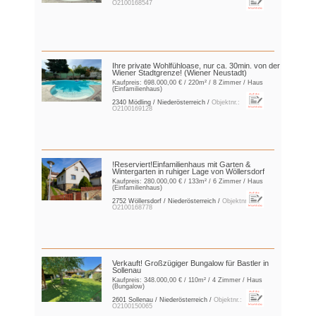
O2100168547
Ihre private Wohlfühloase, nur ca. 30min. von der
Wiener Stadtgrenze! (Wiener Neustadt)
Kaufpreis:
698.000,00 €
/ 220m² / 8 Zimmer / Haus
(Einfamilienhaus)
2340 Mödling / Niederösterreich /
Objektnr.:
O2100169128
!Reserviert!Einfamilienhaus mit Garten &
Wintergarten in ruhiger Lage von Wöllersdorf
Kaufpreis:
280.000,00 €
/ 133m² / 6 Zimmer / Haus
(Einfamilienhaus)
2752 Wöllersdorf / Niederösterreich /
Objektnr.:
O2100168778
Verkauft! Großzügiger Bungalow für Bastler in
Sollenau
Kaufpreis:
348.000,00 €
/ 110m² / 4 Zimmer / Haus
(Bungalow)
2601 Sollenau / Niederösterreich /
Objektnr.:
O2100150065