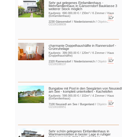
Sehr gut gelegenes Einfamilienhaus -
Mehrfamilienhaus in Gänserndorf Bauklasse 3
weiterer Stock möglich
Kaufpreis:
690.000,00 €
/ 150m² / 6 Zimmer / Haus
(Einfamilienhaus)
2230 Gänserndorf / Niederösterreich /
Objektnr.:
O2100168939
charmante Doppelhaushälfte in Rannersdorf -
Grünruhelage
Kaufpreis:
399.000,00 €
/ 120m² / 6 Zimmer / Haus
(Doppelhaushälfte)
2320 Rannersdorf / Niederösterreich /
Objektnr.:
O2100168137
Bungalow mit Pool in den Seegärten von Neusiedl
am See - komplett unterkellert - Kachelofen
Kaufpreis:
598.000,00 €
/ 102m² / 4 Zimmer / Haus
(Einfamilienhaus)
7100 Neusiedl am See / Burgenland /
Objektnr.:
O2100168951
Sehr schön gelegenes Einfamilienhaus in
Wartmannstetten in bester Lage in ruhiger