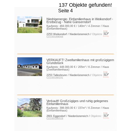
137 Objekte gefunden!
Seite 4
Niedrigenergie- Einfamilienhaus in Weikendorf -
Erstbezug - Nähe Gänserndorf
Kaufpreis:
484.000,00 €
/ 140m² / 4 Zimmer / Haus
(Einfamilienhaus)
2253 Weikendorf / Niederösterreich /
Objektnr.:
O2100169044
VERKAUFT! Zweifamilienhaus mit großzügigem
Grundstück
Kaufpreis:
448.000,00 €
/ 205m² / 6 Zimmer / Haus
(Zweifamilienhaus)
2253 Tallesbrunn / Niederösterreich /
Objektnr.:
O2100168191
Verkauft! Großzügiges und ruhig gelegenes
Einfamilienhaus
Kaufpreis:
398.000,00 €
/ 157m² / 6 Zimmer / Haus
(Einfamilienhaus)
2601 Eggendorf / Niederösterreich /
Objektnr.:
O2100166516