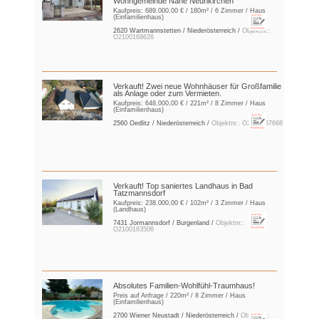
Wohngemeinde Nähe Neunkirchen
Kaufpreis:
689.000,00 €
/ 180m² / 6 Zimmer / Haus
(Einfamilienhaus)
2620 Wartmannstetten / Niederösterreich /
Objektnr.:
O2100168626
Verkauft! Zwei neue Wohnhäuser für Großfamilie
als Anlage oder zum Vermieten.
Kaufpreis:
648.000,00 €
/ 221m² / 8 Zimmer / Haus
(Einfamilienhaus)
2560 Oedlitz / Niederösterreich /
Objektnr.: O2100167668
Verkauft! Top saniertes Landhaus in Bad
Tatzmannsdorf
Kaufpreis:
238.000,00 €
/ 102m² / 3 Zimmer / Haus
(Landhaus)
7431 Jormannsdorf / Burgenland /
Objektnr.:
O2100163506
Absolutes Familien-Wohlfühl-Traumhaus!
Preis auf Anfrage
/ 220m² / 8 Zimmer / Haus
(Einfamilienhaus)
2700 Wiener Neustadt / Niederösterreich /
Objektnr.: