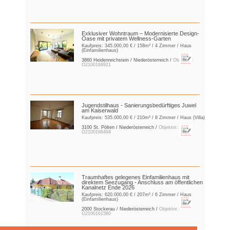
Exklusiver Wohntraum – Modernisierte Design-
Oase mit privatem Wellness-Garten
Kaufpreis:
345.000,00 €
/ 158m² / 4 Zimmer / Haus
(Einfamilienhaus)
3860 Heidenreichstein / Niederösterreich /
Objektnr.:
O2100168921
Jugendstilhaus - Sanierungsbedürftiges Juwel
am Kaiserwald
Kaufpreis:
535.000,00 €
/ 210m² / 8 Zimmer / Haus (Villa)
3100 St. Pölten / Niederösterreich /
Objektnr.:
O2100166494
Traumhaftes gelegenes Einfamilienhaus mit
direktem Seezugang - Anschluss am öffentlichen
Kanalnetz Ende 2026
Kaufpreis:
620.000,00 €
/ 207m² / 6 Zimmer / Haus
(Einfamilienhaus)
2000 Stockerau / Niederösterreich /
Objektnr.:
O2100161580