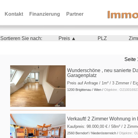
Kontakt
Finanzierung
Partner
Sortieren Sie nach:
Preis ▲
PLZ
Zim
Seite 
Wunderschöne , neu sanierte D
Garagenplatz
Preis auf Anfrage
/ 1m² / 3 Zimmer / E
1200 Brigittenau / Wien /
Objektnr.: O21001692
Verkauft! 2 Zimmer Wohnung in 
Kaufpreis:
98.000,00 €
/ 58m² / 2 Zimm
2560 Berndorf / Niederösterreich /
Objektnr.: 