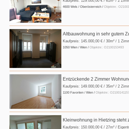
Kaufpreis:
129.000,00 €
/ 61m² / 2 Zim
4600 Wels / Oberösterreich /
Objektnr.: O2100
Altbauwohnung in sehr gutem Z
Kaufpreis:
145.000,00 €
/ 30m² / 1 Zim
1050 Wien / Wien /
Objektnr.: O2100153493
Entzückende 2 Zimmer Wohnung 
Kaufpreis:
149.000,00 €
/ 35m² / 2 Zim
1100 Favoriten / Wien /
Objektnr.: O210014115
Kleinwohnung in Hietzing steht
Kaufpreis:
150.000,00 €
/ 27m² / Eige