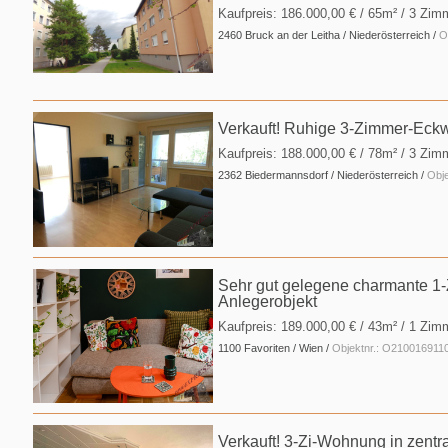
Kaufpreis:
186.000,00 €
/ 65m² / 3 Zim
2460 Bruck an der Leitha / Niederösterreich /
O
Verkauft! Ruhige 3-Zimmer-Eck
Kaufpreis:
188.000,00 €
/ 78m² / 3 Zim
2362 Biedermannsdorf / Niederösterreich /
Obj
Sehr gut gelegene charmante 1
Anlegerobjekt
Kaufpreis:
189.000,00 €
/ 43m² / 1 Zim
1100 Favoriten / Wien /
Objektnr.: O210016911
Verkauft! 3-Zi-Wohnung in zentra