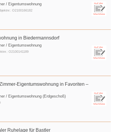
mer / Eigentumswohnung
bjektnr.: O2100166182
wohnung in Biedermannsdorf
mer / Eigentumswohnung
ektnr.: O2100141189
-Zimmer-Eigentumswohnung in Favoriten –
mer / Eigentumswohnung (Erdgeschoß)
0
ler Ruhelage für Bastler