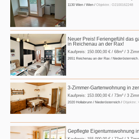
1130 Wien / Wien /
Objektnr.: O2100162248
Neuer Preis! Feriengefühl das 
in Reichenau an der Rax!
Kaufpreis:
150.000,00 €
/ 68m² / 3 Zim
2651 Reichenau an der Rax / Niederösterreich 
3-Zimmer-Gartenwohnung in zent
Kaufpreis:
153.000,00 €
/ 73m² / 3 Zim
2020 Hollabrunn / Niederösterreich /
Objektnr.
Gepflegte Eigentumswohnung in 
Kaufpreis:
155.000,00 €
/ 77m² / 3 Zim