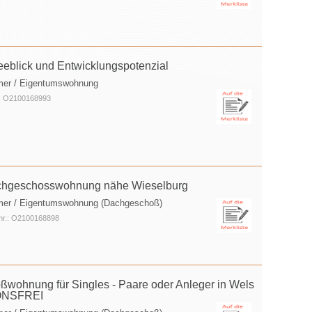
eblick und Entwicklungspotenzial
mer / Eigentumswohnung
.: O2100168993
chgeschosswohnung nähe Wieselburg
mer / Eigentumswohnung (Dachgeschoß)
nr.: O2100168898
hnung für Singles - Paare oder Anleger in Wels
IONSFREI