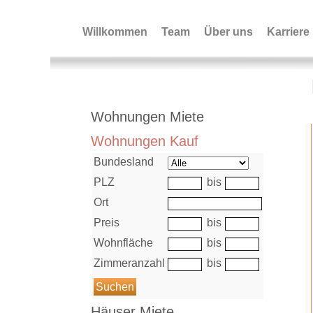
Willkommen
Team
Über uns
Karriere
Immobiliensuche+Bild
Wohnungen Miete
Wohnungen Kauf
Bundesland
PLZ
bis
Ort
Preis
bis
Wohnfläche
bis
Zimmeranzahl
bis
Häuser Miete