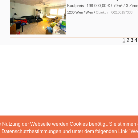
Kaufpreis:
198.000,00 €
/ 79m² / 3 Zim
1230 Wien / Wien /
Objektnr.: O2100157333
1
2
3
4
e Nutzung der Webseite werden Cookies benötigt. Sie stimmen
en Datenschutzbestimmungen und unter dem folgenden Link "Wei