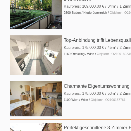
Kaufpreis:
169.000,00 €
/ 34m² / 1 Zim
2500 Baden / Niederösterreich /
Objektnr.: O2
Top-Anbindung trifft Lebensqualit
Kaufpreis:
175.000,00 €
/ 45m² / 2 Zim
1160 Ottakring / Wien /
Objektnr.: O210016923
Charmante Eigentumswohnung mit
Kaufpreis:
178.500,00 €
/ 53m² / 2 Zim
1100 Wien / Wien /
Objektnr.: O2100167761
Perfekt geschnittene 3-Zimmer-