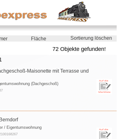
Sortierung löschen
mer
Fläche
72 Objekte gefunden!
1
achgeschoß-Maisonette mit Terrasse und
igentumswohnung (Dachgeschoß)
37
Berndorf
er / Eigentumswohnung
O2100168267