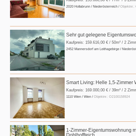
2020 Hollabrunn / Niederösterreich /
Objektnr.
Sehr gut gelegene Eigentumsw
Kaufpreis:
159.616,00 €
/ 50m² / 2 Zim
2452 Mannersdorf am Leithagebirge / Niederöst
Smart Living: Helle 1,5-Zimmer
Kaufpreis:
169.000,00 €
/ 39m² / 2 Zim
1110 Wien / Wien /
Objektnr.: O2100158924
1-Zimmer-Eigentumswohnung mit 
Doblhoffteich