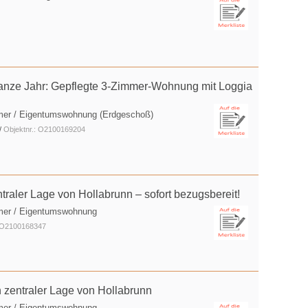
ganze Jahr: Gepflegte 3-Zimmer-Wohnung mit Loggia
mer / Eigentumswohnung (Erdgeschoß)
/
Objektnr.: O2100169204
raler Lage von Hollabrunn – sofort bezugsbereit!
mer / Eigentumswohnung
: O2100168347
zentraler Lage von Hollabrunn
mer / Eigentumswohnung