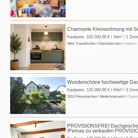
Charmante Kleinwohnung mit Se
Kaufpreis:
102.500,00 €
/ 44m² / 2 Zim
4801 Traunkirchen / Oberösterreich /
Objektnr
Wunderschöne hochwertige Da
Kaufpreis:
125.000,00 €
/ 64m² / 3 Zim
3252 Petzenkirchen / Niederösterreich /
Objekt
PROVISIONSFREI Dachgeschoßwo
/Pernau zu verkaufen PROVIS