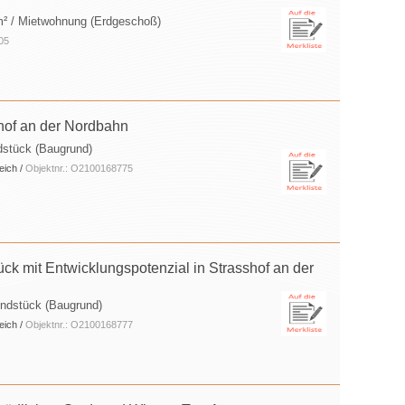
m² / Mietwohnung (Erdgeschoß)
05
hof an der Nordbahn
dstück (Baugrund)
eich /
Objektnr.: O2100168775
ück mit Entwicklungspotenzial in Strasshof an der
undstück (Baugrund)
eich /
Objektnr.: O2100168777