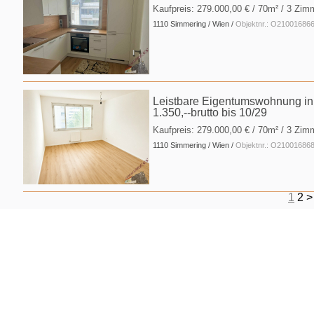
Kaufpreis:
279.000,00 €
/ 70m² / 3 Zim
1110 Simmering / Wien /
Objektnr.: O21001686
Leistbare Eigentumswohnung in 
1.350,--brutto bis 10/29
Kaufpreis:
279.000,00 €
/ 70m² / 3 Zim
1110 Simmering / Wien /
Objektnr.: O21001686
1
2
>