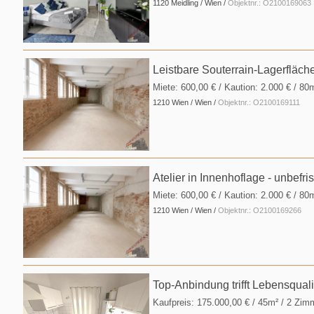
1120 Meidling / Wien /
Objektnr.: O2100169063
Leistbare Souterrain-Lagerfläche
Miete:
600,00 €
/ Kaution:
2.000 €
/ 80
1210 Wien / Wien /
Objektnr.: O2100169111
Atelier in Innenhoflage - unbefris
Miete:
600,00 €
/ Kaution:
2.000 €
/ 80
1210 Wien / Wien /
Objektnr.: O2100169266
Top-Anbindung trifft Lebensqualit
Kaufpreis:
175.000,00 €
/ 45m² / 2 Zim