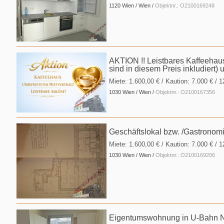
1120 Wien / Wien /
Objektnr.: O2100169248
AKTION !! Leistbares Kaffeehaus
sind in diesem Preis inkludiert) 
Miete:
1.600,00 €
/ Kaution:
7.000 €
/ 
1030 Wien / Wien /
Objektnr.: O2100167356
Geschäftslokal bzw. /Gastronomi
Miete:
1.600,00 €
/ Kaution:
7.000 €
/ 
1030 Wien / Wien /
Objektnr.: O2100169206
Eigentumswohnung in U-Bahn Nä