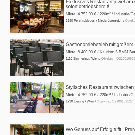
Exklusives Restaurantjuwel am 
sofort betriebsbereit!
Miete:
4.752,00 €
/ 220m² / Industrie/G
2380 Perchtoldsdorf / Niederösterreich /
Objekt
Gastronomiebetrieb mit großem 
Miete:
8.400,00 €
/ Kaution:
6 BMM Ba
1110 Simmering / Wien /
Objektnr.: O21001687
Stylisches Restaurant zwischen
Miete:
4.752,00 €
/ 220m² / Industrie/G
1230 Liesing / Wien /
Objektnr.: O2100169122
Wo Genuss auf Erfolg trifft ! Pr