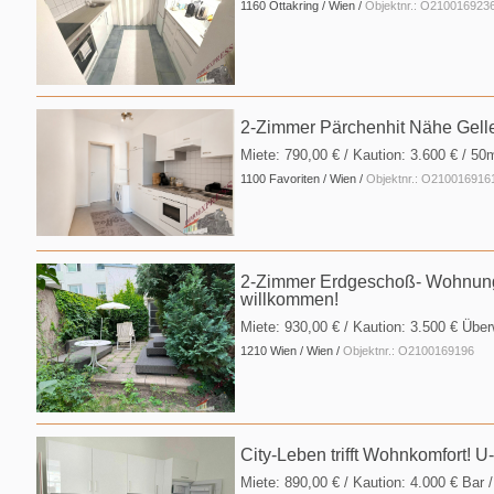
1160 Ottakring / Wien /
Objektnr.: O210016923
2-Zimmer Pärchenhit Nähe Gelle
Miete:
790,00 €
/ Kaution:
3.600 €
/ 50
1100 Favoriten / Wien /
Objektnr.: O210016916
2-Zimmer Erdgeschoß- Wohnung i
willkommen!
Miete:
930,00 €
/ Kaution:
3.500 € Übe
1210 Wien / Wien /
Objektnr.: O2100169196
City-Leben trifft Wohnkomfort! 
Miete:
890,00 €
/ Kaution:
4.000 € Bar
/