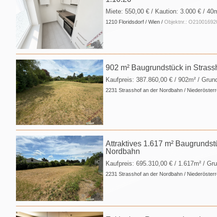
Miete:
550,00 €
/ Kaution:
3.000 €
/ 40
1210 Floridsdorf / Wien /
Objektnr.: O21001692
902 m² Baugrundstück in Strass
Kaufpreis:
387.860,00 €
/ 902m² / Grun
2231 Strasshof an der Nordbahn / Niederösterr
Attraktives 1.617 m² Baugrundst
Nordbahn
Kaufpreis:
695.310,00 €
/ 1.617m² / Gr
2231 Strasshof an der Nordbahn / Niederösterr