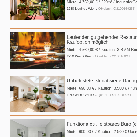
Miete:
4.752,00 €
/ 220m² / Industrie/G
1230 Liesing / Wien /
Objektnr.: O2100169235
Laufender, gutgehender Restaura
Kaufoption möglich
Miete:
4.560,00 €
/ Kaution:
3 BMM Ba
1230 Wien / Wien /
Objektnr.: O2100169238
Unbefristete, klimatisierte Da
Miete:
690,00 €
/ Kaution:
3.500 €
/ 40
1140 Wien / Wien /
Objektnr.: O2100169271
Funktionales . leistbares Büro (
Miete:
600,00 €
/ Kaution:
2.500 € Übe