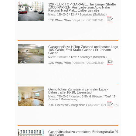
129,- EUR TOP GARAGE, Hainburger Straße
,1030 PARKEN, Aus Liebe zum Auto Nähe
Kardinal Nagl Platz, Erdbergstraße
Miete:
129,00 €
/ 12m² / Sonstiges (Stellplatz)
1030 Wien / Wien /
Objektnr.: O2100112841
Garagenplätze in Top-Zustand und bester Lage –
1050 Wien, Emil-Kralik-Gasse / St. Johann-
Gasse
Miete:
199,00 €
/ 12m² / Sonstiges (Stellplatz)
1050 Wien / Wien /
Objektnr.: O2100112839
Gemütliches Zuhause in zentraler Lage -
Bahnstraße 16-18, Eisenstadt
Miete:
790,00 €
/ Kaution:
3 BMM Überwe
/ 70m² / 2
Zimmer / Mietwohnung
7000 Eisenstadt / Burgenland /
Objektnr.: O2100162073
Geschäftslokal zu vermieten: Erdbergstraße 97,
1030 Wien