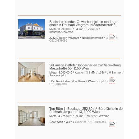
Beeindruckendes Gewerbeobjekt in top-Lage
direkt in Deutsch Wagram, Niederösterreich
Miete:
3.990,00 €
/ 343m² / 3 Zimmer /
Industrie/Gewerbe
2232 Deutsch-Wagram / Niederösterreich /
Objektnr.:
O2100158686
Voll ausgestatteter Kindergarten zur Vermietung,
Märzstraße 55, 1150 Wien
Miete:
4.590,00 €
/ Kaution:
3 BMM
/ 163m² / 6 Zimmer /
Anlageobjekt
1150 Rudolfsheim-Fünfhaus / Wien /
Objektnr.:
O2100162560
Top Büro in Bestlage: 252,80 m² Bürofläche in der
Fuchsthallergasse 13, 1090 Wien
Miete:
4.725,00 €
/ 253m² / Industrie/Gewerbe
1090 Wien / Wien /
Objektnr.: O2100161351