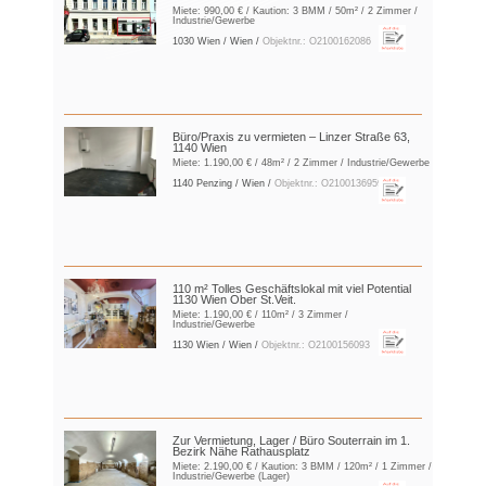
Miete:
990,00 €
/ Kaution:
3 BMM
/ 50m² / 2 Zimmer /
Industrie/Gewerbe
1030 Wien / Wien /
Objektnr.: O2100162086
Büro/Praxis zu vermieten – Linzer Straße 63,
1140 Wien
Miete:
1.190,00 €
/ 48m² / 2 Zimmer / Industrie/Gewerbe
1140 Penzing / Wien /
Objektnr.: O2100136959
110 m² Tolles Geschäftslokal mit viel Potential
1130 Wien Ober St.Veit.
Miete:
1.190,00 €
/ 110m² / 3 Zimmer /
Industrie/Gewerbe
1130 Wien / Wien /
Objektnr.: O2100156093
Zur Vermietung, Lager / Büro Souterrain im 1.
Bezirk Nähe Rathausplatz
Miete:
2.190,00 €
/ Kaution:
3 BMM
/ 120m² / 1 Zimmer /
Industrie/Gewerbe (Lager)