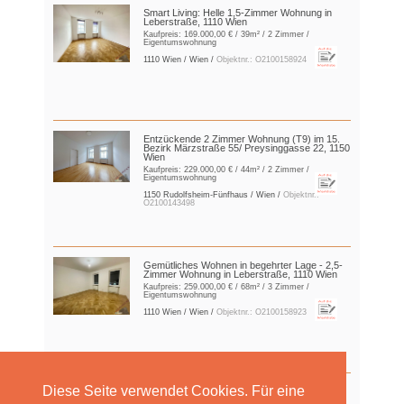
Smart Living: Helle 1,5-Zimmer Wohnung in
Leberstraße, 1110 Wien
Kaufpreis:
169.000,00 €
/ 39m² / 2 Zimmer /
Eigentumswohnung
1110 Wien / Wien /
Objektnr.: O2100158924
Entzückende 2 Zimmer Wohnung (T9) im 15.
Bezirk Märzstraße 55/ Preysinggasse 22, 1150
Wien
Kaufpreis:
229.000,00 €
/ 44m² / 2 Zimmer /
Eigentumswohnung
1150 Rudolfsheim-Fünfhaus / Wien /
Objektnr.:
O2100143498
Gemütliches Wohnen in begehrter Lage - 2,5-
Zimmer Wohnung in Leberstraße, 1110 Wien
Kaufpreis:
259.000,00 €
/ 68m² / 3 Zimmer /
Eigentumswohnung
1110 Wien / Wien /
Objektnr.: O2100158923
Diese Seite verwendet Cookies. Für eine
Entzückende 3 Zimmer Wohnung (T09) im 15.
Bezirk Märzstraße 55, 1150 Wien