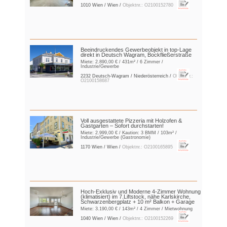
1010 Wien / Wien /
Objektnr.: O2100152780
Beeindruckendes Gewerbeobjekt in top-Lage
direkt in Deutsch Wagram, Bockfließerstraße
Miete:
2.890,00 €
/ 431m² / 6 Zimmer /
Industrie/Gewerbe
2232 Deutsch-Wagram / Niederösterreich /
Objektnr.:
O2100158687
Voll ausgestattete Pizzeria mit Holzofen &
Gastgarten – Sofort durchstarten!
Miete:
2.999,00 €
/ Kaution:
3 BMM
/ 103m² /
Industrie/Gewerbe (Gastronomie)
1170 Wien / Wien /
Objektnr.: O2100165895
Hoch-Exklusiv und Moderne 4-Zimmer Wohnung
(klimatisiert) im 7.Liftstock, nähe Karlskirche,
Schwarzenbergplatz + 10 m² Balkon + Garage
Miete:
3.190,00 €
/ 143m² / 4 Zimmer / Mietwohnung
1040 Wien / Wien /
Objektnr.: O2100152269