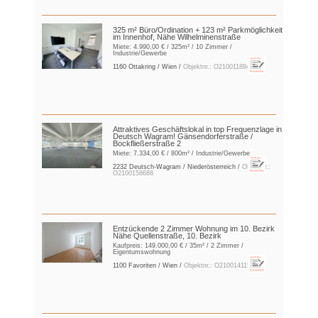
325 m² Büro/Ordination + 123 m² Parkmöglichkeit
im Innenhof, Nähe Wilhelminenstraße
Miete:
4.990,00 €
/ 325m² / 10 Zimmer /
Industrie/Gewerbe
1160 Ottakring / Wien /
Objektnr.: O2100118941
Attraktives Geschäftslokal in top Frequenzlage in
Deutsch Wagram! Gänsendorferstraße /
Bockfließerstraße 2
Miete:
7.334,00 €
/ 800m² / Industrie/Gewerbe
2232 Deutsch-Wagram / Niederösterreich /
Objektnr.:
O2100158688
Entzückende 2 Zimmer Wohnung im 10. Bezirk
Nähe Quellenstraße, 10. Bezirk
Kaufpreis:
149.000,00 €
/ 35m² / 2 Zimmer /
Eigentumswohnung
1100 Favoriten / Wien /
Objektnr.: O2100141157