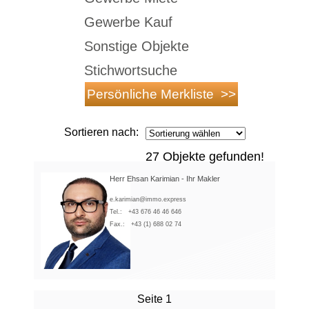
Gewerbe Kauf
Sonstige Objekte
Stichwortsuche
Sortieren nach:
27 Objekte gefunden!
Herr Ehsan Karimian - Ihr Makler
e.karimian@immo.express
Tel.:
+43 676 46 46 646
Fax.:
+43 (1) 688 02 74
Seite 1