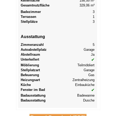
Kellerfläche
158,55 m²
Gesamtnutzfläche
329,06 m²
Badezimmer
3
Terrassen
1
Stellplätze
3
Ausstattung
Zimmeranzahl
5
Autoabstellplatz
Garage
Abstellraum
Ja
Unterkellert
✔
Möblierung
Teilmöbliert
Stellplatzart
Garage
Befeuerung
Gas
Heizungsart
Zentralheizung
Küche
Einbauküche
Fenster im Bad
✔
Badausstattung
Badewanne
Badausstattung
Dusche