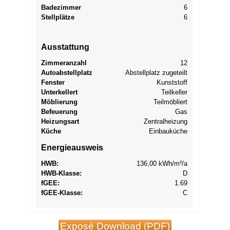
Badezimmer
6
Stellplätze
6
Ausstattung
Zimmeranzahl
12
Autoabstellplatz
Abstellplatz zugeteilt
Fenster
Kunststoff
Unterkellert
Teilkeller
Möblierung
Teilmöbliert
Befeuerung
Gas
Heizungsart
Zentralheizung
Küche
Einbauküche
Energieausweis
HWB:
136,00 kWh/m²/a
HWB-Klasse:
D
f
GEE
:
1.69
f
GEE
-Klasse:
C
Exposé Download (PDF)