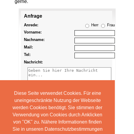
gerne.
Anfrage
Anzeige
merken
Anrede:
Herr
Frau
Vorname:
Nachname:
Mail:
Tel:
Nachricht:
Diese Seite verwendet Cookies. Für eine
uneingeschränkte Nutzung der Webseite
werden Cookies benötigt. Sie stimmen der
Verwendung von Cookies durch Anklicken
von "OK" zu. Nähere Informationen finden
Sie in unseren Datenschutzbestimmungen