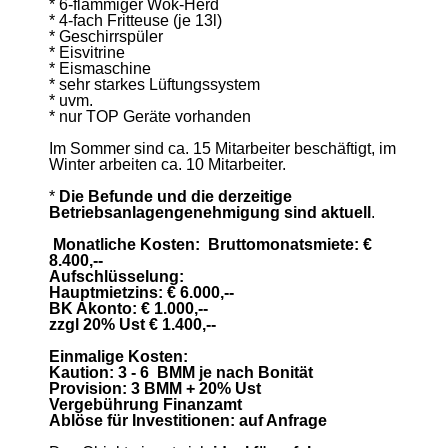
* 6-flammiger Wok-Herd
* 4-fach Fritteuse (je 13l)
* Geschirrspüler
* Eisvitrine
* Eismaschine
* sehr starkes Lüftungssystem
* uvm.
* nur TOP Geräte vorhanden
Im Sommer sind ca. 15 Mitarbeiter beschäftigt, im
Winter arbeiten ca. 10 Mitarbeiter.
*
Die Befunde und die derzeitige
Betriebsanlagengenehmigung sind aktuell
.
Monatliche Kosten: Bruttomonatsmiete: €
8.400,--
Aufschlüsselung:
Hauptmietzins: € 6.000,--
BK Akonto: € 1.000,--
zzgl 20% Ust € 1.400,--
Einmalige Kosten:
Kaution: 3 - 6 BMM je nach Bonität
Provision: 3 BMM + 20% Ust
Vergebührung Finanzamt
Ablöse für Investitionen: auf Anfrage