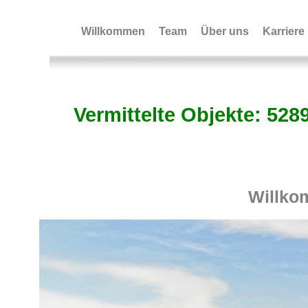
Willkommen
Team
Über uns
Karriere
Vermittelte Objekte: 528
Immobiliensuche+Bild
Willko