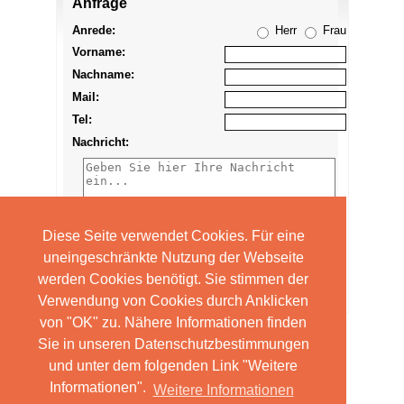
Anfrage
Anzeige
merken
Anrede:
Herr
Frau
Vorname:
Nachname:
Mail:
Tel:
Nachricht:
Diese Seite verwendet Cookies. Für eine
uneingeschränkte Nutzung der Webseite
werden Cookies benötigt. Sie stimmen der
Verwendung von Cookies durch Anklicken
von "OK" zu. Nähere Informationen finden
Sie in unseren Datenschutzbestimmungen
und unter dem folgenden Link "Weitere
Informationen".
Weitere Informationen