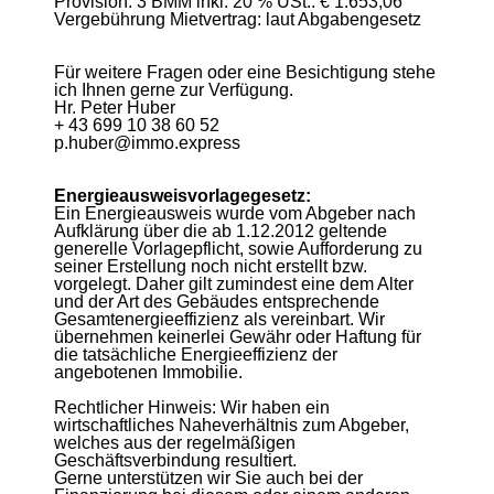
Provision: 3 BMM inkl. 20 % USt.: € 1.653,06
Vergebührung Mietvertrag: laut Abgabengesetz
Für weitere Fragen oder eine Besichtigung stehe
ich Ihnen gerne zur Verfügung.
Hr. Peter Huber
+ 43 699 10 38 60 52
p.huber@immo.express
Energieausweisvorlagegesetz:
Ein Energieausweis wurde vom Abgeber nach
Aufklärung über die ab 1.12.2012 geltende
generelle Vorlagepflicht, sowie Aufforderung zu
seiner Erstellung noch nicht erstellt bzw.
vorgelegt. Daher gilt zumindest eine dem Alter
und der Art des Gebäudes entsprechende
Gesamtenergieeffizienz als vereinbart. Wir
übernehmen keinerlei Gewähr oder Haftung für
die tatsächliche Energieeffizienz der
angebotenen Immobilie.
Rechtlicher Hinweis: Wir haben ein
wirtschaftliches Naheverhältnis zum Abgeber,
welches aus der regelmäßigen
Geschäftsverbindung resultiert.
Gerne unterstützen wir Sie auch bei der