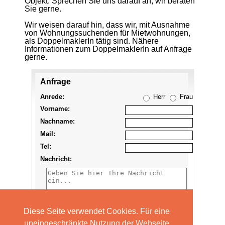
Objekt. Sprechen Sie uns darauf an, wir beraten
Sie gerne.
Wir weisen darauf hin, dass wir, mit Ausnahme
von Wohnungssuchenden für Mietwohnungen,
als DoppelmaklerIn tätig sind. Nähere
Informationen zum DoppelmaklerIn auf Anfrage
gerne.
Anfrage
Anzeige
merken
Anrede:
Herr
Frau
Vorname:
Nachname:
Mail:
Tel:
Nachricht:
Diese Seite verwendet Cookies. Für eine
uneingeschränkte Nutzung der Webseite