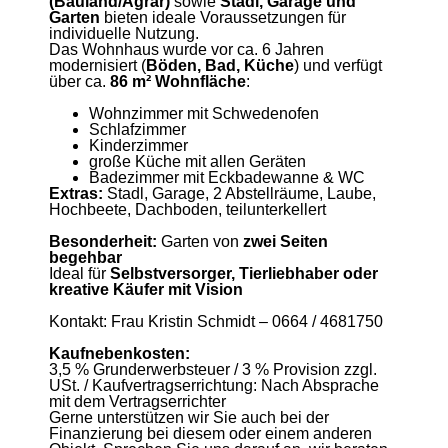
(Bauland/Agrar)
sowie
Stadl, Garage und
Garten
bieten ideale Voraussetzungen für
individuelle Nutzung.
Das Wohnhaus wurde vor ca. 6 Jahren
modernisiert (
Böden, Bad, Küche
) und verfügt
über ca.
86 m² Wohnfläche
:
Wohnzimmer mit Schwedenofen
Schlafzimmer
Kinderzimmer
große Küche mit allen Geräten
Badezimmer mit Eckbadewanne & WC
Extras:
Stadl, Garage, 2 Abstellräume, Laube,
Hochbeete, Dachboden, teilunterkellert
Besonderheit:
Garten von
zwei Seiten
begehbar
Ideal für
Selbstversorger, Tierliebhaber oder
kreative Käufer mit Vision
Kontakt: Frau Kristin Schmidt – 0664 / 4681750
Kaufnebenkosten:
3,5 % Grunderwerbsteuer / 3 % Provision zzgl.
USt. / Kaufvertragserrichtung: Nach Absprache
mit dem Vertragserrichter
Gerne unterstützen wir Sie auch bei der
Finanzierung bei diesem oder einem anderen