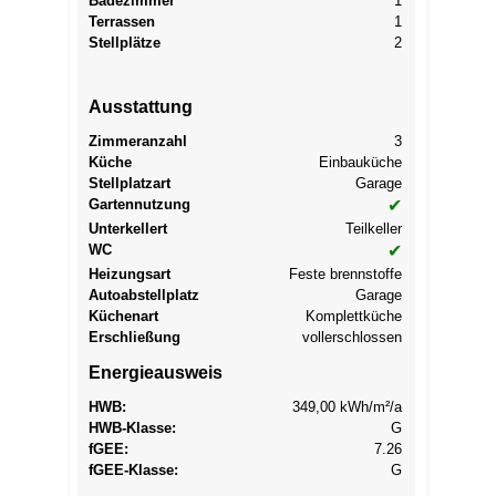
Badezimmer
1
Terrassen
1
Stellplätze
2
Ausstattung
Zimmeranzahl
3
Küche
Einbauküche
Stellplatzart
Garage
Gartennutzung
✔
Unterkellert
Teilkeller
WC
✔
Heizungsart
Feste brennstoffe
Autoabstellplatz
Garage
Küchenart
Komplettküche
Erschließung
vollerschlossen
Energieausweis
HWB:
349,00 kWh/m²/a
HWB-Klasse:
G
f
GEE
:
7.26
f
GEE
-Klasse:
G