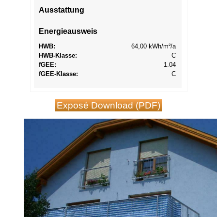
Ausstattung
Energieausweis
HWB:
64,00 kWh/m²/a
HWB-Klasse:
C
f
GEE
:
1.04
f
GEE
-Klasse:
C
Exposé Download (PDF)