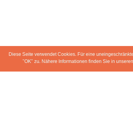
Diese Seite verwendet Cookies. Für eine uneingeschränkt
"OK" zu. Nähere Informationen finden Sie in unser
Das ist der Footer
Copyright notice