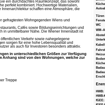
 Sie ein durchdachtes Raumkonzept, das sowohl
Küche
che perfekt kombiniert. Hochwertige Materialien,
Autoab
e Innenarchitektur schaffen eine Atmosphäre, die
Türen
der gefragtesten Wohngegenden Wiens und
Fenst
WC
estaurants, Cafés sowie Bildungseinrichtungen und
WM–A
 in unmittelbarer Nähe. Die Wiener Innenstadt ist
Abste
öffentlichen Verkehr sowie nahegelegene
Unterk
ngen sorgen für eine hohe Lebensqualität und
Kabel
zer als auch für Investoren besonders attraktiv.
Fahrs
ngen in unterschiedlichen Größen zur Verfügung
Heizu
 im Anhang sind von den Wohnungen, welche zur
Bode
Küche
Badau
Badau
Ersch
ner Treppe
Ener
HWB:
HWB-K
f
GEE
:
f
GEE
-