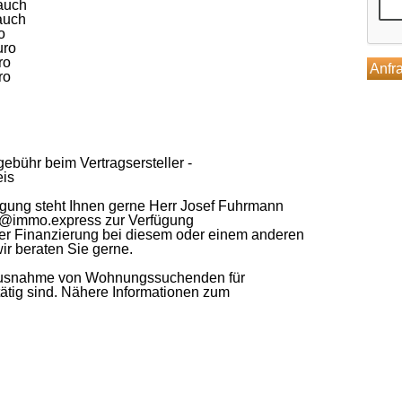
auch
auch
o
Euro
ro
ro
bühr beim Vertragsersteller -
eis
igung steht Ihnen gerne Herr Josef Fuhrmann
nn@immo.express zur Verfügung
der Finanzierung bei diesem oder einem anderen
ir beraten Sie gerne.
t Ausnahme von Wohnungssuchenden für
ätig sind. Nähere Informationen zum