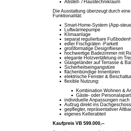
Abstell- / Haustechnikraum
Die Ausstattung überzeugt durch eine
Funktionalität:
Smart-Home-System (App-steue
Luftwärmepumpe
Klimaanlage
separat regulierbare Fußboden
edler Fischgräten -Parkett
großformatige Designfliesen
hochwertige Badezimmer mit R
elegante Holzvertäfelung im Tr
Glasgeländer auf Terrasse & Ba
Sicherheitseingangstüre
flächenbündige Innentüren
elektrische Fenster & Beschatt
flexible Nutzung:
Kombination Wohnen & Ar
Gäste- oder Personalapar
individuelle Anpassungen nach 
Aufzug direkt ins Dachgeschoss
gepflegter, repräsentativer Altba
eigenes Kellerabteil
Kaufpreis VB 599.000,--