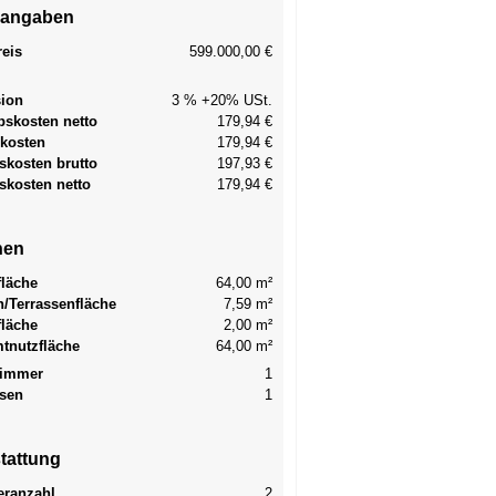
sangaben
reis
599.000,00 €
sion
3 % +20% USt.
bskosten netto
179,94 €
kosten
179,94 €
skosten brutto
197,93 €
skosten netto
179,94 €
hen
läche
64,00 m²
n/Terrassenfläche
7,59 m²
fläche
2,00 m²
tnutzfläche
64,00 m²
immer
1
ssen
1
tattung
ranzahl
2