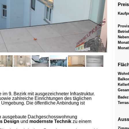
Prei
Kaufp
Provi
Betrie
Neben
Monat
Monat
Fläc
Wohnf
Balko
Keller
Gesam
im 9. Bezirk mit ausgezeichneter Infrastruktur.
Badez
owie zahlreiche Einrichtungen des täglichen
r Umgebung. Die öffentliche Anbindung ist
Terra
ich ausgebaute Dachgeschosswohnung
Auss
es Design
und
modernste Technik
zu einem
Zimme