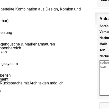
 perfekte Kombination aus Design, Komfort und
Anfr
rbar)
Anred
Vorna
heizung
Nachn
egendusche & Markenarmaturen
Mail:
eppenbereich
Tel:
lkon
Nachri
ungssystem
beiten
tment
Rücksprache mit Architekten möglich
u