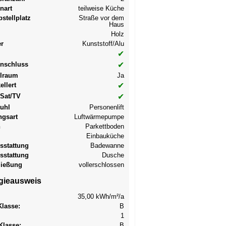
nart
teilweise Küche
stellplatz
Straße vor dem
Haus
Holz
er
Kunststoff/Alu
✔
nschluss
✔
llraum
Ja
ellert
✔
/Sat/TV
✔
tuhl
Personenlift
ngsart
Luftwärmepumpe
n
Parkettboden
Einbauküche
sstattung
Badewanne
sstattung
Dusche
ließung
vollerschlossen
gieausweis
35,00 kWh/m²/a
lasse:
B
1
Klasse:
B