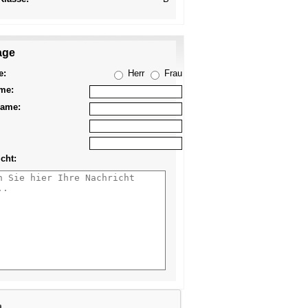
age
Anzeige
merken
e:
Herr
Frau
me:
ame:
cht: