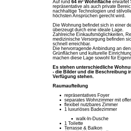
Auf rund
64 m² Wohnfläche
erwartet
repräsentative als auch private Berei
nachhaltige Technologien und stilvoll
höchsten Ansprüchen gerecht wird.
Die Wohnung befindet sich in einer 
überzeugt durch eine ideale Lage.
Zahlreiche Einkaufsmöglichkeiten, R
medizinische Versorgung befinden sich
schnell erreichbar.
Die hervorragende Anbindung an den 
Grünflächen und kulturelle Einrichtu
machen diese Lage sowohl für Eigennut
Es stehen unterschiedliche Wohnu
- die Bilder und die Beschreibung
Verfügung stehen.
Raumaufteilung
repräsentatives Foyer
separates Wohnzimmer mit offe
flexibel nutzbares Zimmer
1 luxuriöses Badezimmer
walk-In-Dusche
1 Toilette
Terrasse & Balkon