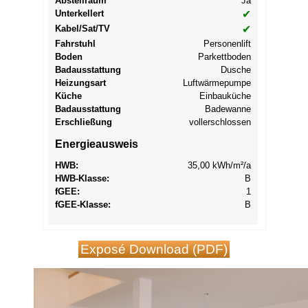
Abstellraum
Ja
Unterkellert
✔
Kabel/Sat/TV
✔
Fahrstuhl
Personenlift
Boden
Parkettboden
Badausstattung
Dusche
Heizungsart
Luftwärmepumpe
Küche
Einbauküche
Badausstattung
Badewanne
Erschließung
vollerschlossen
Energieausweis
HWB:
35,00 kWh/m²/a
HWB-Klasse:
B
f
GEE
:
1
f
GEE
-Klasse:
B
Exposé Download (PDF)