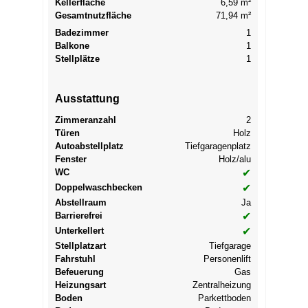
Kellerfläche
6,59 m²
Gesamtnutzfläche
71,94 m²
Badezimmer
1
Balkone
1
Stellplätze
1
Ausstattung
Zimmeranzahl
2
Türen
Holz
Autoabstellplatz
Tiefgaragenplatz
Fenster
Holz/alu
WC
✔
Doppelwaschbecken
✔
Abstellraum
Ja
Barrierefrei
✔
Unterkellert
✔
Stellplatzart
Tiefgarage
Fahrstuhl
Personenlift
Befeuerung
Gas
Heizungsart
Zentralheizung
Boden
Parkettboden