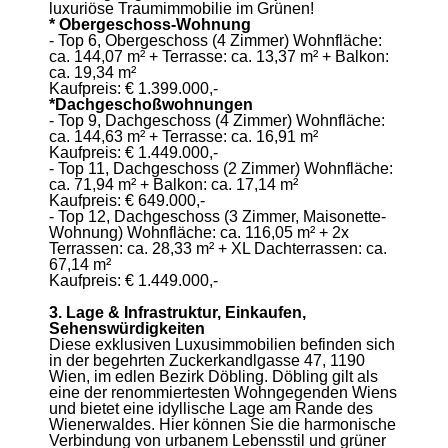
luxuriöse Traumimmobilie im Grünen!
* Obergeschoss-Wohnung
- Top 6, Obergeschoss (4 Zimmer) Wohnfläche:
ca. 144,07 m² + Terrasse: ca. 13,37 m² + Balkon:
ca. 19,34 m²
Kaufpreis: € 1.399.000,-
*Dachgeschoßwohnungen
- Top 9, Dachgeschoss (4 Zimmer) Wohnfläche:
ca. 144,63 m² + Terrasse: ca. 16,91 m²
Kaufpreis: € 1.449.000,-
- Top 11, Dachgeschoss (2 Zimmer) Wohnfläche:
ca. 71,94 m² + Balkon: ca. 17,14 m²
Kaufpreis: € 649.000,-
- Top 12, Dachgeschoss (3 Zimmer, Maisonette-
Wohnung) Wohnfläche: ca. 116,05 m² + 2x
Terrassen: ca. 28,33 m² + XL Dachterrassen: ca.
67,14 m²
Kaufpreis: € 1.449.000,-
3. Lage & Infrastruktur, Einkaufen,
Sehenswürdigkeiten
Diese exklusiven Luxusimmobilien befinden sich
in der begehrten Zuckerkandlgasse 47, 1190
Wien, im edlen Bezirk Döbling. Döbling gilt als
eine der renommiertesten Wohngegenden Wiens
und bietet eine idyllische Lage am Rande des
Wienerwaldes. Hier können Sie die harmonische
Verbindung von urbanem Lebensstil und grüner