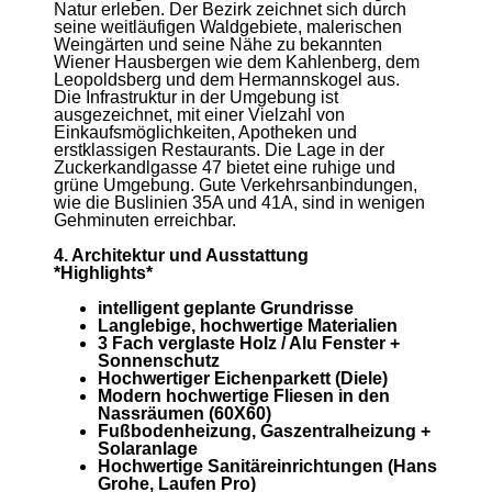
Natur erleben. Der Bezirk zeichnet sich durch
seine weitläufigen Waldgebiete, malerischen
Weingärten und seine Nähe zu bekannten
Wiener Hausbergen wie dem Kahlenberg, dem
Leopoldsberg und dem Hermannskogel aus.
Die Infrastruktur in der Umgebung ist
ausgezeichnet, mit einer Vielzahl von
Einkaufsmöglichkeiten, Apotheken und
erstklassigen Restaurants. Die Lage in der
Zuckerkandlgasse 47 bietet eine ruhige und
grüne Umgebung. Gute Verkehrsanbindungen,
wie die Buslinien 35A und 41A, sind in wenigen
Gehminuten erreichbar.
4. Architektur und Ausstattung
*Highlights*
intelligent geplante Grundrisse
Langlebige, hochwertige Materialien
3 Fach verglaste Holz / Alu Fenster +
Sonnenschutz
Hochwertiger Eichenparkett (Diele)
Modern hochwertige Fliesen in den
Nassräumen (60X60)
Fußbodenheizung, Gaszentralheizung +
Solaranlage
Hochwertige Sanitäreinrichtungen (Hans
Grohe, Laufen Pro)