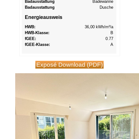
Badausstattung
Badewanne
Badausstattung
Dusche
Energieausweis
HWB:
36,00 kWh/m²/a
HWB-Klasse:
B
f
GEE
:
0.77
f
GEE
-Klasse:
A
Exposé Download (PDF)