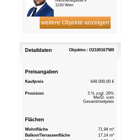
Hämmerlegasse 4
1100 Wien
Detaildaten
Objektnr.: O2100167580
Preisangaben
Kaufpreis
649.000,00 €
Provision
3 % zzgl. 20%
MwSt. vom
Gesamtmietpreis
Flächen
Wohnfläche
71,94 m²
Balkon/Terrassenfläche
17,14 m²