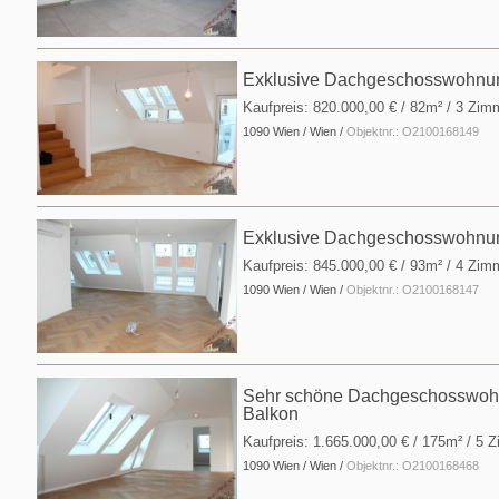
Exklusive Dachgeschosswohnung
Kaufpreis:
820.000,00 €
/ 82m² / 3 Zim
1090 Wien / Wien /
Objektnr.: O2100168149
Exklusive Dachgeschosswohnung
Kaufpreis:
845.000,00 €
/ 93m² / 4 Zim
1090 Wien / Wien /
Objektnr.: O2100168147
Sehr schöne Dachgeschosswohnu
Balkon
Kaufpreis:
1.665.000,00 €
/ 175m² / 5 
1090 Wien / Wien /
Objektnr.: O2100168468