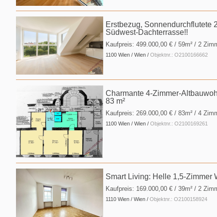
Erstbezug, Sonnendurchflutete
Südwest-Dachterrasse!!
Kaufpreis:
499.000,00 €
/ 59m² / 2 Zim
1100 Wien / Wien /
Objektnr.: O2100166662
Charmante 4-Zimmer-Altbauwohn
83 m²
Kaufpreis:
269.000,00 €
/ 83m² / 4 Zim
1100 Wien / Wien /
Objektnr.: O2100169261
Smart Living: Helle 1,5-Zimmer
Kaufpreis:
169.000,00 €
/ 39m² / 2 Zim
1110 Wien / Wien /
Objektnr.: O2100158924