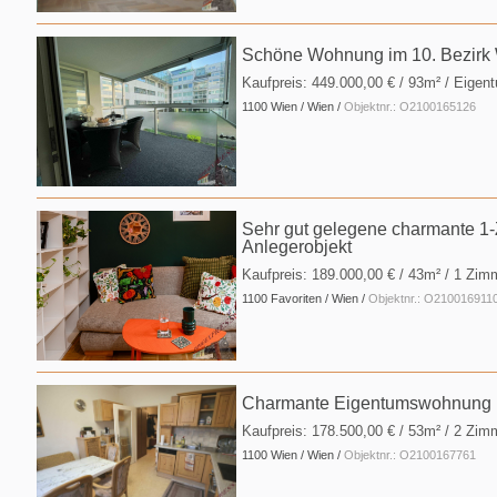
Schöne Wohnung im 10. Bezirk
Kaufpreis:
449.000,00 €
/ 93m² / Eige
1100 Wien / Wien /
Objektnr.: O2100165126
Sehr gut gelegene charmante 1
Anlegerobjekt
Kaufpreis:
189.000,00 €
/ 43m² / 1 Zim
1100 Favoriten / Wien /
Objektnr.: O210016911
Charmante Eigentumswohnung mit
Kaufpreis:
178.500,00 €
/ 53m² / 2 Zim
1100 Wien / Wien /
Objektnr.: O2100167761