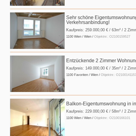
Sehr schöne Eigentumswohnung i
Verkehrsanbindung!
Kaufpreis:
259.000,00 €
/ 63m² / 2 Zim
1100 Wien / Wien /
Objektnr.: O2100159527
Entzückende 2 Zimmer Wohnung 
Kaufpreis:
149.000,00 €
/ 35m² / 2 Zim
1100 Favoriten / Wien /
Objektnr.: O210014115
Balkon-Eigentumswohnung in infr
Kaufpreis:
229.000,00 €
/ 58m² / 2 Zim
1100 Wien / Wien /
Objektnr.: O2100166101