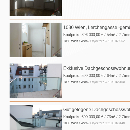
1080 Wien, Lerchengasse -gemü
Kaufpreis:
396.000,00 €
/ 54m² / 2 Zim
1080 Wien / Wien /
Objektnr.: O2100169262
Exklusive Dachgeschosswohnung
Kaufpreis:
599.000,00 €
/ 64m² / 2 Zim
1090 Wien / Wien /
Objektnr.: O2100168150
Gut gelegene Dachgeschosswohn
Kaufpreis:
690.000,00 €
/ 73m² / 2 Zim
1090 Wien / Wien /
Objektnr.: O2100168148