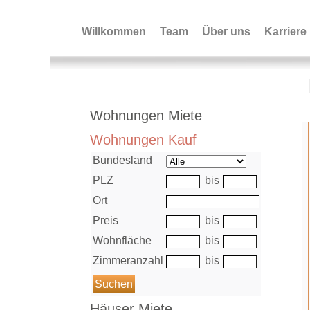
Willkommen
Team
Über uns
Karriere
Immobiliensuche+Bild
Wohnungen Miete
Wohnungen Kauf
Bundesland
PLZ
bis
Ort
Preis
bis
Wohnfläche
bis
Zimmeranzahl
bis
Häuser Miete