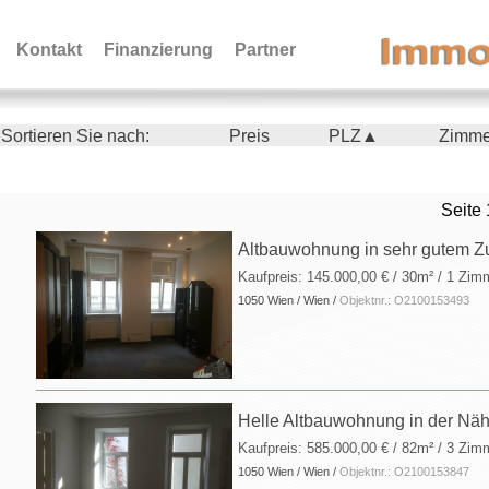
Kontakt
Finanzierung
Partner
Sortieren Sie nach:
Preis
PLZ▲
Zimm
Seite 
Altbauwohnung in sehr gutem Z
Kaufpreis:
145.000,00 €
/ 30m² / 1 Zim
1050 Wien / Wien /
Objektnr.: O2100153493
Helle Altbauwohnung in der Näh
Kaufpreis:
585.000,00 €
/ 82m² / 3 Zim
1050 Wien / Wien /
Objektnr.: O2100153847