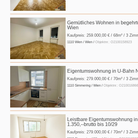
Gemütliches Wohnen in begehrte
Wien
Kaufpreis:
259.000,00 €
/ 68m² / 3 Zim
1110 Wien / Wien /
Objektnr.: O2100158923
Eigentumswohnung in U-Bahn Nä
Kaufpreis:
279.000,00 €
/ 70m² / 3 Zim
1110 Simmering / Wien /
Objektnr.: O21001686
Leistbare Eigentumswohnung in 
1.350,--brutto bis 10/29
Kaufpreis:
279.000,00 €
/ 70m² / 3 Zim