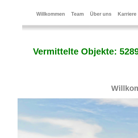
Willkommen
Team
Über uns
Karriere
Vermittelte Objekte: 528
Immobiliensuche+Bild
Willko