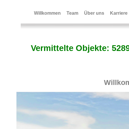
Willkommen
Team
Über uns
Karriere
Vermittelte Objekte: 528
Immobiliensuche+Bild
Willko