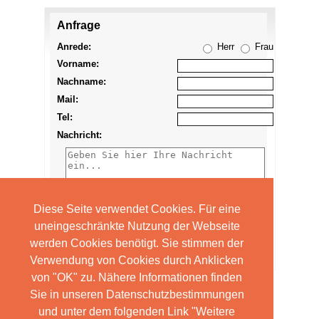
Anfrage
Anzeige
merken
Anrede:
Herr
Frau
Vorname:
Nachname:
Mail:
Tel:
Nachricht:
Diese Seite verwendet Cookies. Für eine
uneingeschränkte Nutzung der Webseite
werden Cookies benötigt. Sie stimmen der
Verwendung von Cookies durch Anklicken
von "OK" zu. Nähere Informationen finden
Sie in unseren Datenschutzbestimmungen
und unter dem folgenden Link "Weitere