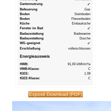
Gartennutzung
✔
Befeuerung
Gas
Boden
Steinboden
Boden
Fliesenboden
Küche
Einbauküche
Fenster im Bad
✔
Badausstattung
Badewanne
Badausstattung
Dusche
WG–geeignet
✔
Erschließung
vollerschlossen
Energieausweis
HWB:
91,00 kWh/m²/a
HWB-Klasse:
C
f
GEE
:
1.09
f
GEE
-Klasse:
C
Exposé Download (PDF)