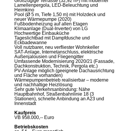
Großzügige Terrasse (32,92 m²) mit moderner
Lamellenpergola, LED-Beleuchtung und
Heimkino
Pool (Ø 5 m, Tiefe 1,50 m) mit Holzdeck und
neuer Wärmepumpe (2020)
Fußbodenheizung auf allen Etagen
Klimaanlage (Dual-Inverter) von LG
Hochwertige Einbauküche
Tageslichtbad mit Dampfdusche und
Eckbadewanne
Voll nutzbarer, neu verfliester Wohnkeller
SAT-Anlage, Internetanschluss, elektrische
Außenjalousien und Fliegengitter
Umfassende Modernisierung 2020/21 (Fassade,
Dachkonstruktion, Technik, Pergola etc.)
PV-Anlage möglich (geeignete Dachausrichtung
und Fläche vorhanden)
Wärmepumpenbetrieb realisierbar – moderne
und nachhaltige Heizlösung
Sehr gute Verkehrsanbindung: Nähe
Hauptbahnhof, Straßenbahnlinie 18 (3
Stationen), schnelle Anbindung an A23 und
Innenstadt
Kaufpreis
VB 958.000,-- Euro
Betriebskosten