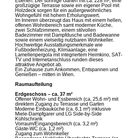
Ebenen. Der sonnige Garten mit ca. 228 m², eine
großzügige Terrasse sowie ein eigener Pool mit
Holzdeck sorgen für ein außergewöhnliches
Wohngefühl mit hohem Erholungswert.
Im Inneren überzeugt das Haus mit einem hellen,
offenen Wohnbereich samt moderner Küche,
zwei Schlafzimmern, einem stilvollen
Badezimmer mit Dampfdusche und Badewanne
sowie einem vielseitig nutzbaren Wohnkeller.
Hochwertige Ausstattungsmerkmale wie
Fußbodenheizung, Klimaanlage, eine
Lamellenpergola mit integriertem Heimkino, SAT-
TV und Internetanschluss runden dieses
attraktive Angebot ab.
Ein Zuhause zum Ankommen, Entspannen und
Genießen – mitten in Wien.
Raumaufteilung
Erdgeschoss – ca. 37 m²
Offener Wohn- und Essbereich (ca. 25,6 m²) mit
direktem Zugang zu Terrasse und Garten
Moderne Einbauküche (ca. 6,1 m²) inklusive
Miele-Dampfgarer und LG Side-by-Side
Kühlschrank
Vorraum/Eingangsbereich (ca. 3,2 m²)
Gäste-WC (ca. 1,2 m²)
Zugang zum Wohnkeller