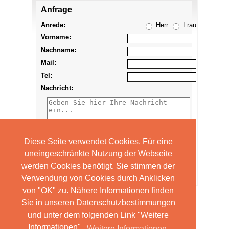
Anfrage
Anzeige
merken
Anrede:
Herr
Frau
Vorname:
Nachname:
Mail:
Tel:
Nachricht:
Diese Seite verwendet Cookies. Für eine
uneingeschränkte Nutzung der Webseite
werden Cookies benötigt. Sie stimmen der
Verwendung von Cookies durch Anklicken
von "OK" zu. Nähere Informationen finden
Sie in unseren Datenschutzbestimmungen
und unter dem folgenden Link "Weitere
Informationen".
Weitere Informationen