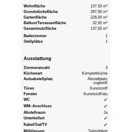
Wohnfläche
137,50 m²
Grundstücksfläche
287,00 m²
Gartenfläche
228,00 m²
Balkon/Terrassenfläche
32,92 m²
Gesamtnutzfläche
137,50 m²
Badezimmer
1
Stellplätze
1
Ausstattung
Zimmeranzahl
3
Küchenart
Komplettküche
Autoabstellplatz
Abstellplatz
zugeteilt
Türen
Kunststoff
Fenster
Kunststoff/alu
WC
✔
WM–Anschluss
✔
Abstellraum
Ja
Unterkellert
✔
Kabel/Sat/TV
✔
Möblierung
Teilmöbliert