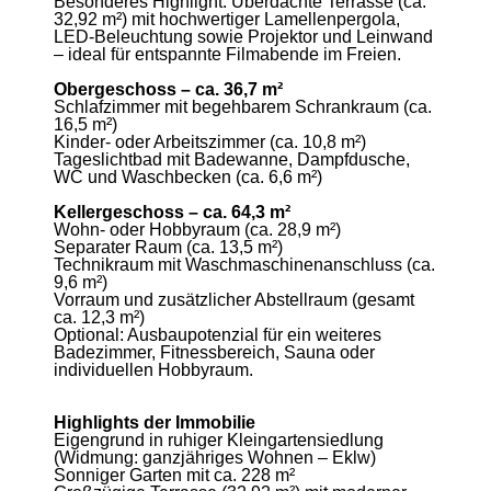
Besonderes Highlight: Überdachte Terrasse (ca.
32,92 m²) mit hochwertiger Lamellenpergola,
LED-Beleuchtung sowie Projektor und Leinwand
– ideal für entspannte Filmabende im Freien.
Obergeschoss – ca. 36,7 m²
Schlafzimmer mit begehbarem Schrankraum (ca.
16,5 m²)
Kinder- oder Arbeitszimmer (ca. 10,8 m²)
Tageslichtbad mit Badewanne, Dampfdusche,
WC und Waschbecken (ca. 6,6 m²)
Kellergeschoss – ca. 64,3 m²
Wohn- oder Hobbyraum (ca. 28,9 m²)
Separater Raum (ca. 13,5 m²)
Technikraum mit Waschmaschinenanschluss (ca.
9,6 m²)
Vorraum und zusätzlicher Abstellraum (gesamt
ca. 12,3 m²)
Optional: Ausbaupotenzial für ein weiteres
Badezimmer, Fitnessbereich, Sauna oder
individuellen Hobbyraum.
Highlights der Immobilie
Eigengrund in ruhiger Kleingartensiedlung
(Widmung: ganzjähriges Wohnen – Eklw)
Sonniger Garten mit ca. 228 m²