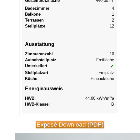
Gesamtnutzfläche
440,00 m²
Badezimmer
4
Balkone
1
Terrassen
2
Stellplätze
12
Ausstattung
Zimmeranzahl
10
Autoabstellplatz
Freifläche
Unterkellert
✔
Stellplatzart
Freiplatz
Küche
Einbauküche
Energieausweis
HWB:
44,00 kWh/m²/a
HWB-Klasse:
B
Exposé Download (PDF)