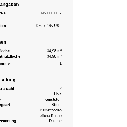
sangaben
reis
149.000,00 €
sion
3 % +20% USt.
hen
läche
34,98 m²
tnutzfläche
34,98 m²
immer
1
tattung
ranzahl
2
Holz
er
Kunststoff
ngsart
Strom
n
Parkettboden
offene Küche
sstattung
Dusche