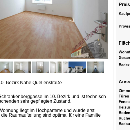
Prei
Kaufp
Provi
Fläc
Wohnf
Gesam
Badez
Auss
0. Bezirk Nähe Quellenstraße
Zimme
 Schrankenberggasse im 10. Bezirk und ist technisch
Türen
rechenden sehr gepflegten Zustand.
Fenst
Heizu
ohnung liegt im Hochparterre und wurde erst
Bode
ie die Raumaufteilung sind optimal für eine Familie
Küche
Badau